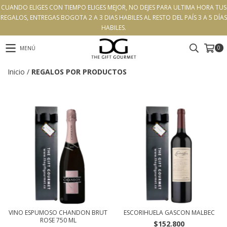
CUANDO ELIGES CON TIEMPO ELIGES MEJOR, NO DEJES PARA ULTIMA HORA TUS
REGALOS, ENTREGAS BOGOTA 2 A 3 DIAS HABILES AL RESTO DEL PAÍS 3 A 5 DÍAS
HABILES.
0
MENÚ
Inicio
/
REGALOS POR PRODUCTOS
VINO ESPUMOSO CHANDON BRUT
ESCORIHUELA GASCON MALBEC
ROSE 750 ML
$152.800