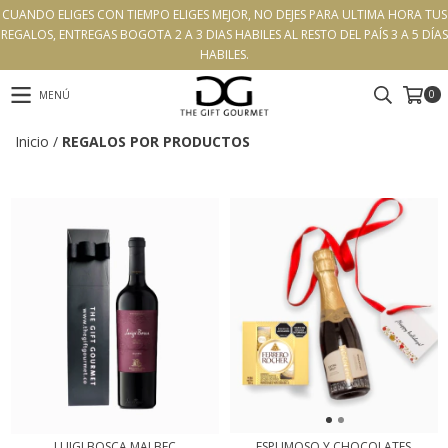
CUANDO ELIGES CON TIEMPO ELIGES MEJOR, NO DEJES PARA ULTIMA HORA TUS
REGALOS, ENTREGAS BOGOTA 2 A 3 DIAS HABILES AL RESTO DEL PAÍS 3 A 5 DÍAS
HABILES.
0
MENÚ
Inicio
/
REGALOS POR PRODUCTOS
LUIGI BOSCA MALBEC
ESPUMOSO Y CHOCOLATES