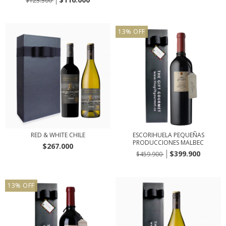
$123.300
13
%
OFF
RED & WHITE CHILE
ESCORIHUELA PEQUEÑAS
PRODUCCIONES MALBEC
$267.000
$399.900
$459.900
13
%
OFF