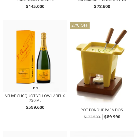
$145.000
$78.600
27
%
OFF
VEUVE CLICQUOT YELLOW LABEL X
750 ML
$599.600
POT FONDUE PARA DOS.
$89.990
$122.500