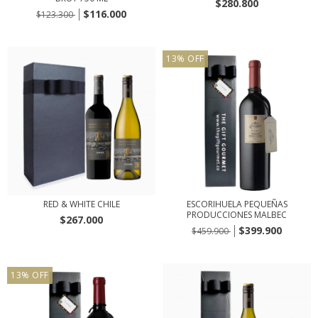
$280.800
$116.000
$123.300
13
%
OFF
RED & WHITE CHILE
ESCORIHUELA PEQUEÑAS
PRODUCCIONES MALBEC
$267.000
$399.900
$459.900
13
%
OFF