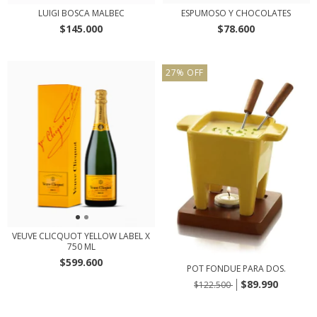
LUIGI BOSCA MALBEC
ESPUMOSO Y CHOCOLATES
$145.000
$78.600
27
%
OFF
VEUVE CLICQUOT YELLOW LABEL X
750 ML
$599.600
POT FONDUE PARA DOS.
$89.990
$122.500