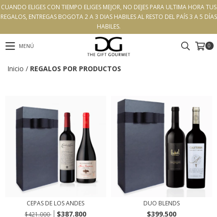
CUANDO ELIGES CON TIEMPO ELIGES MEJOR, NO DEJES PARA ULTIMA HORA TUS
REGALOS, ENTREGAS BOGOTA 2 A 3 DIAS HABILES AL RESTO DEL PAÍS 3 A 5 DÍAS
HABILES.
0
MENÚ
Inicio
/
REGALOS POR PRODUCTOS
CEPAS DE LOS ANDES
DUO BLENDS
$387.800
$399.500
$421.000