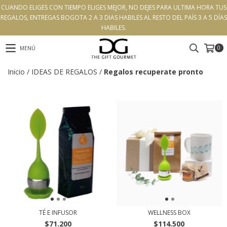
CUANDO ELIGES CON TIEMPO ELIGES MEJOR, NO DEJES PARA ULTIMA HORA TUS
REGALOS, ENTREGAS BOGOTA 2 A 3 DIAS HABILES AL RESTO DEL PAÍS 3 A 5 DÍAS
HABILES.
0
MENÚ
Inicio
/
IDEAS DE REGALOS
/
Regalos recuperate pronto
TÉ E INFUSOR
WELLNESS BOX
$71.200
$114.500