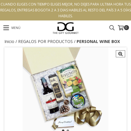
CUANDO ELIGES CON TIEMPO ELIGES MEJOR, NO DEJES PARA ULTIMA HORA TUS
REGALOS, ENTREGAS BOGOTA 2 A 3 DIAS HABILES AL RESTO DEL PAÍS 3 A 5 DÍAS
HABILES.
0
MENÚ
Inicio
/
REGALOS POR PRODUCTOS
/
PERSONAL WINE BOX