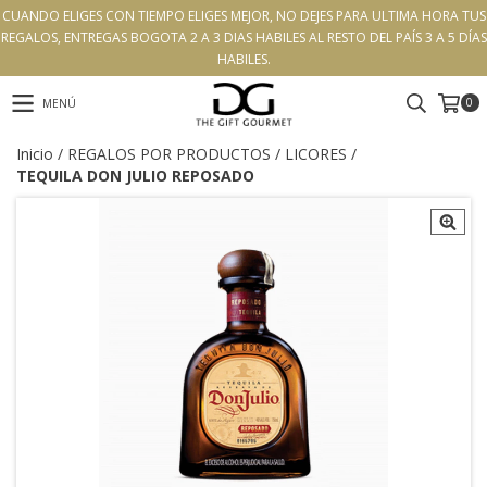
CUANDO ELIGES CON TIEMPO ELIGES MEJOR, NO DEJES PARA ULTIMA HORA TUS
REGALOS, ENTREGAS BOGOTA 2 A 3 DIAS HABILES AL RESTO DEL PAÍS 3 A 5 DÍAS
HABILES.
0
MENÚ
Inicio
/
REGALOS POR PRODUCTOS
/
LICORES
/
TEQUILA DON JULIO REPOSADO