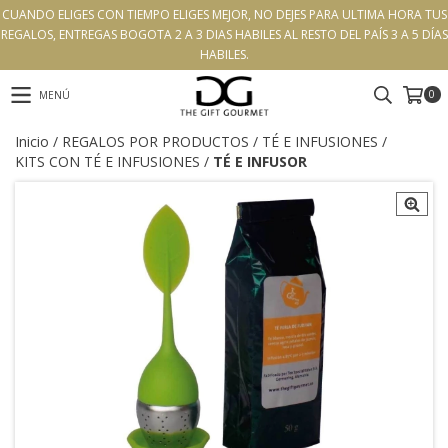
CUANDO ELIGES CON TIEMPO ELIGES MEJOR, NO DEJES PARA ULTIMA HORA TUS
REGALOS, ENTREGAS BOGOTA 2 A 3 DIAS HABILES AL RESTO DEL PAÍS 3 A 5 DÍAS
HABILES.
0
MENÚ
Inicio
/
REGALOS POR PRODUCTOS
/
TÉ E INFUSIONES
/
KITS CON TÉ E INFUSIONES
/
TÉ E INFUSOR