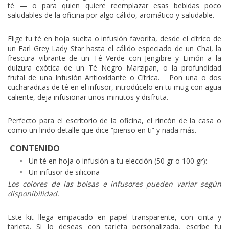
té — o para quien quiere reemplazar esas bebidas poco
saludables de la oficina por algo cálido, aromático y saludable.
Elige tu té en hoja suelta o infusión favorita, desde el cítrico de
un Earl Grey Lady Star hasta el cálido especiado de un Chai, la
frescura vibrante de un Té Verde con Jengibre y Limón a la
dulzura exótica de un Té Negro Marzipan, o la profundidad
frutal de una Infusión Antioxidante o Cítrica.
Pon una o dos
cucharaditas de té en el infusor, introdúcelo en tu mug con agua
caliente, deja infusionar unos minutos y disfruta.
Perfecto para el escritorio de la oficina, el rincón de la casa o
como un lindo detalle que dice “pienso en ti” y nada más.
CONTENIDO
•
Un té en hoja o infusión a tu elección (50 gr o 100 gr):
•
Un infusor de silicona
Los colores de las bolsas e infusores pueden variar según
disponibilidad.
Este kit llega empacado en papel transparente, con cinta y
tarjeta. Si lo deseas con tarjeta personalizada, escribe tu