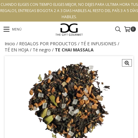
CUANDO ELIGES CON TIEMPO ELIGES MEJOR, NO DEJES PARA ULTIMA HORA TUS
REGALOS, ENTREGAS BOGOTA 2 A 3 DIAS HABILES AL RESTO DEL PAÍS 3 A 5 DÍAS
HABILES.
0
MENÚ
Inicio
/
REGALOS POR PRODUCTOS
/
TÉ E INFUSIONES
/
TÉ EN HOJA
/
Té negro
/
TE CHAI MASSALA