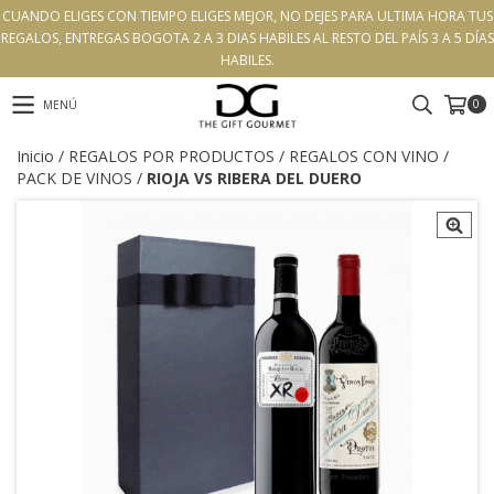
CUANDO ELIGES CON TIEMPO ELIGES MEJOR, NO DEJES PARA ULTIMA HORA TUS
REGALOS, ENTREGAS BOGOTA 2 A 3 DIAS HABILES AL RESTO DEL PAÍS 3 A 5 DÍAS
HABILES.
0
MENÚ
Inicio
/
REGALOS POR PRODUCTOS
/
REGALOS CON VINO
/
PACK DE VINOS
/
RIOJA VS RIBERA DEL DUERO