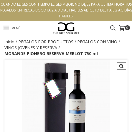
CUANDO ELIGES CON TIEMPO ELIGES MEJOR, NO DEJES PARA ULTIMA HORA TUS
REGALOS, ENTREGAS BOGOTA 2 A 3 DIAS HABILES AL RESTO DEL PAÍS 3 A 5 DÍAS
HABILES.
0
MENÚ
Inicio
/
REGALOS POR PRODUCTOS
/
REGALOS CON VINO
/
VINOS JOVENES Y RESERVA
/
MORANDE PIONERO RESERVA MERLOT 750 ml